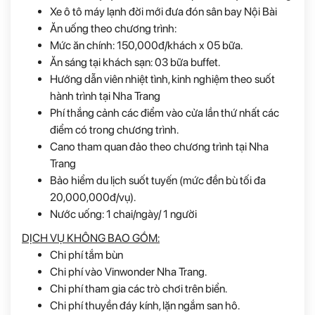
Xe ô tô máy lạnh đời mới đưa đón sân bay Nội Bài
Ăn uống theo chương trình:
Mức ăn chính:
150,000đ/khách x 05 bữa.
Ăn sáng tại khách sạn:
03 bữa buffet.
Hướng dẫn viên nhiệt tình, kinh nghiệm theo suốt
hành trình tại Nha Trang
Phí thắng cảnh các điểm vào cửa lần thứ nhất các
điểm có trong chương trình.
Cano tham quan đảo theo chương trình tại Nha
Trang
Bảo hiểm du lịch suốt tuyến (mức đền bù tối đa
20,000,000đ/vụ).
Nước uống: 1 chai/ngày/ 1 người
DỊCH VỤ KHÔNG BAO GỒM:
Chi phí tắm bùn
Chi phí vào Vinwonder Nha Trang.
Chi phí tham gia các trò chơi trên biển.
Chi phí thuyền đáy kính, lặn ngắm san hô.