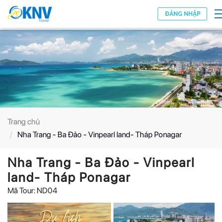
Nhảy
ĐĂNG NHẬP
đến
nội
dung
Trang chủ
Nha Trang - Ba Đảo - Vinpearl land- Tháp Ponagar
Nha Trang - Ba Đảo - Vinpearl
land- Tháp Ponagar
Mã Tour: ND04