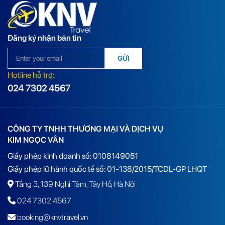
Đăng ký nhận bản tin
GỬI
Hotline hỗ trợ:
024 7302 4567
CÔNG TY TNHH THƯƠNG MẠI VÀ DỊCH VỤ
KIM NGỌC VÂN
Giấy phép kinh doanh số: 0108149051
Giấy phép lữ hành quốc tế số: 01-138/2015/TCDL-GP LHQT
Tầng 3, 139 Nghi Tàm, Tây Hồ, Hà Nội
024 7302 4567
booking@knvtravel.vn