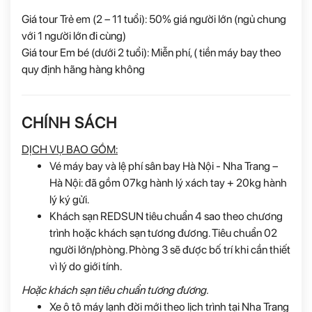
Giá tour Trẻ em (2 – 11 tuổi): 50% giá người lớn (ngủ chung
với 1 người lớn đi cùng)
Giá tour Em bé (dưới 2 tuổi): Miễn phí, ( tiền máy bay theo
quy định hãng hàng không
CHÍNH SÁCH
DỊCH VỤ BAO GỒM:
Vé máy bay và lệ phí sân bay Hà Nội - Nha Trang –
Hà Nội: đã gồm 07kg hành lý xách tay + 20kg hành
lý ký gửi.
Khách sạn REDSUN tiêu chuẩn 4 sao theo chương
trình hoặc khách sạn tương đương. Tiêu chuẩn 02
người lớn/phòng. Phòng 3 sẽ được bố trí khi cần thiết
vì lý do giới tính.
Hoặc khách sạn tiêu chuẩn tương đương.
Xe ô tô máy lạnh đời mới theo lịch trình tại Nha Trang