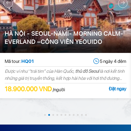
HÀ NỘI - SEOUL-NAMI- MORNING CALM-
EVERLAND –CÔNG VIÊN YEOUIDO
Mã tour:
HQ01
5 ngày 4 đêm
Được ví như “trái tim” của Hàn Quốc,
thủ đô Seoul
là nơi kết tinh
những giá trị truyền thống, kết hợp hài hòa với hơi thở đương
đại, là địa điểm du lịch và trải nghiệm nổi tiếng.
18.900.000 VND
Đặt ngay
/người